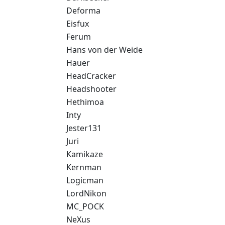
Deforma
Eisfux
Ferum
Hans von der Weide
Hauer
HeadCracker
Headshooter
Hethimoa
Inty
Jester131
Juri
Kamikaze
Kernman
Logicman
LordNikon
MC_POCK
NeXus