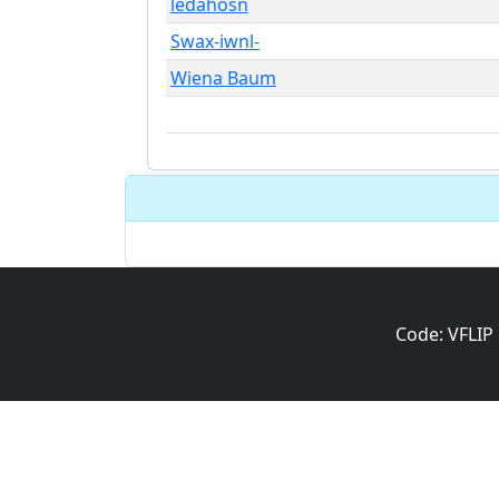
ledahosn
Swax-iwnl-
Wiena Baum
Code: VFLIP