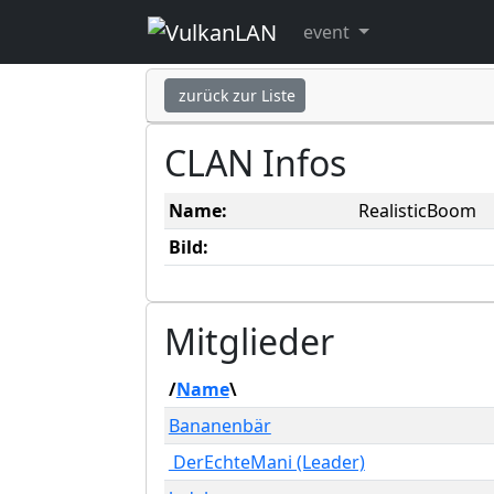
RealisticBoom
event
zurück zur Liste
CLAN Infos
Name:
RealisticBoom
Bild:
Mitglieder
/
Name
\
Bananenbär
DerEchteMani (Leader)