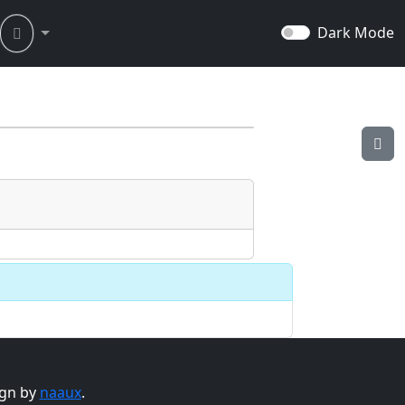
Dark Mode
gn by
naaux
.