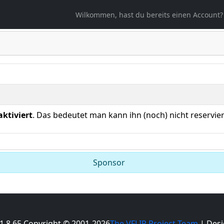
ählt
Wilkommen, hast du bereits einen Account?
aktiviert
. Das bedeutet man kann ihn (noch) nicht reservie
Sponsor
 1.8.65 Copyright © 2001-2026
The VFLIP Project Team
| Desi