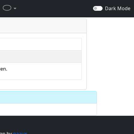
Dark Mode
ren.
gn by
naaux
.