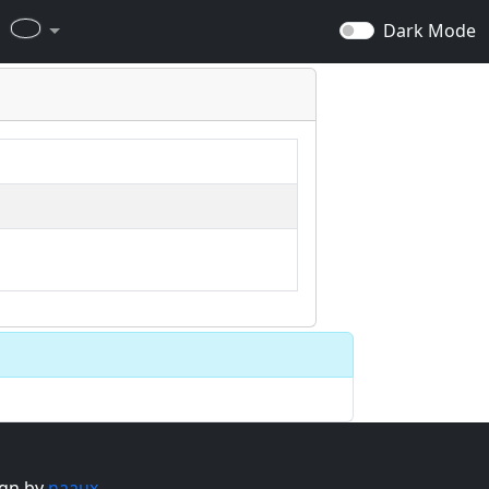
Dark Mode
gn by
naaux
.