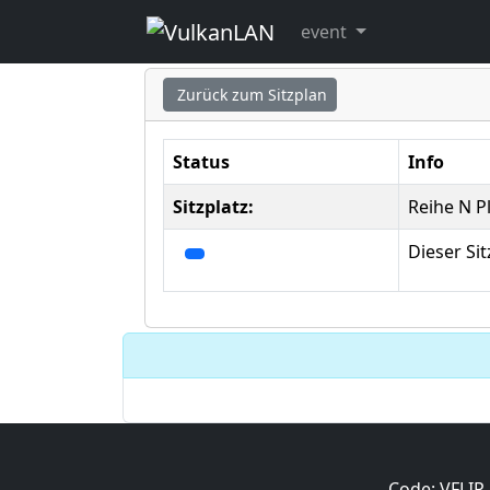
Sitzplatz ausgew
event
Zurück zum Sitzplan
Status
Info
Sitzplatz:
Reihe N P
Dieser Si
Code: VFLIP