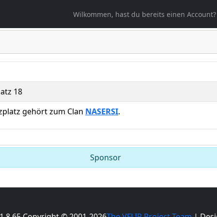
ählt
Wilkommen, hast du bereits einen Account?
latz 18
tzplatz gehört zum Clan
NASERSI
.
Sponsor
 1.8.65 Copyright © 2001-2026
The VFLIP Project Team
| Desi