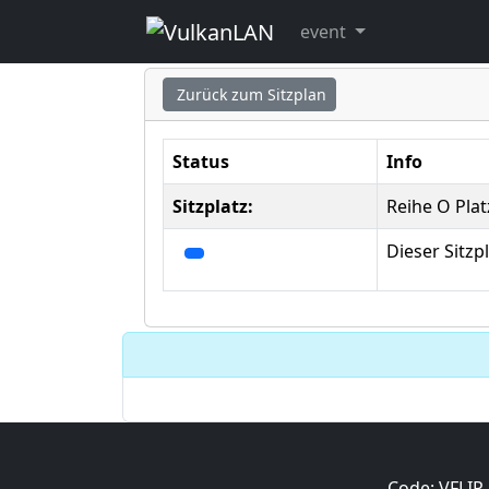
Sitzplatz ausgew
event
Zurück zum Sitzplan
Status
Info
Sitzplatz:
Reihe O Plat
Dieser Sitzp
Code: VFLIP