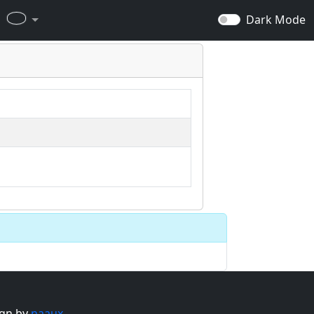
Dark Mode
gn by
naaux
.