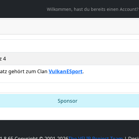
ählt
Wilkommen, hast du bereits einen Account?
z 4
latz gehört zum Clan
VulkanESport
.
Sponsor
 1.8.65 Copyright © 2001-2026
The VFLIP Project Team
| Desi