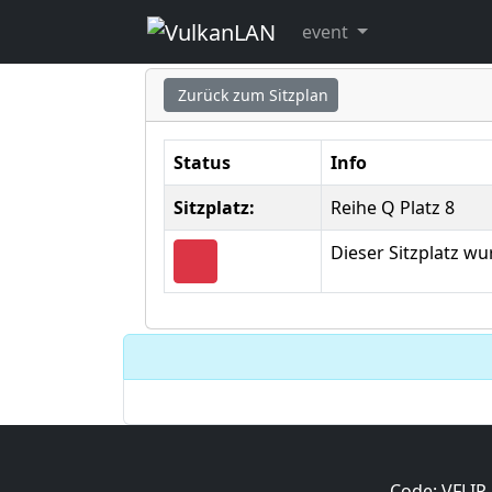
Sitzplatz ausgew
event
Zurück zum Sitzplan
Status
Info
Sitzplatz:
Reihe Q Platz 8
Dieser Sitzplatz w
Code: VFLIP