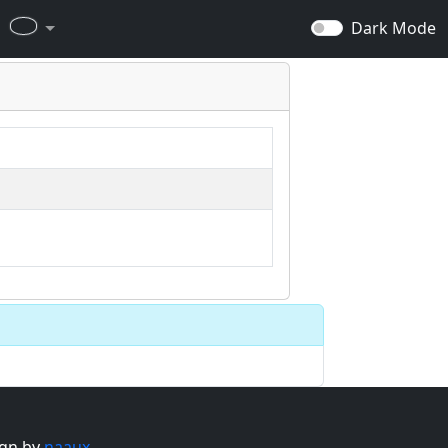
Dark Mode
gn by
naaux
.