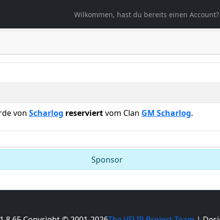
ählt
Wilkommen, hast du bereits einen Account?
urde von
Scharlog
reserviert
vom Clan
GM Scharlog
.
Sponsor
 1.8.65 Copyright © 2001-2026
The VFLIP Project Team
| Desi