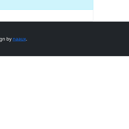
gn by
naaux
.