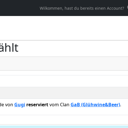
Wilkommen, hast du bereits einen Account?
ählt
rde von
Gugi
reserviert
vom Clan
GaB (Glühwine&Beer)
.