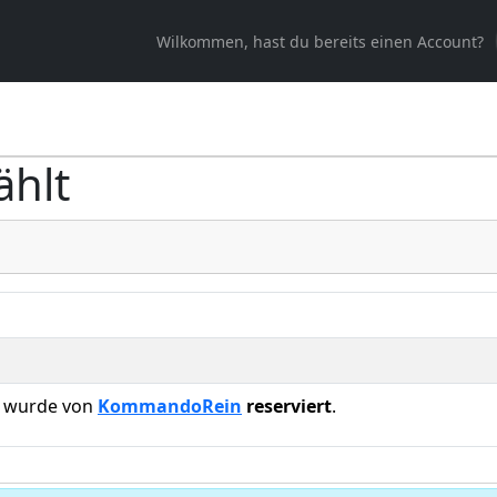
Wilkommen, hast du bereits einen Account?
ählt
tz wurde von
KommandoRein
reserviert
.