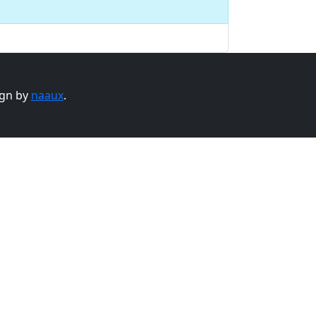
gn by
naaux
.