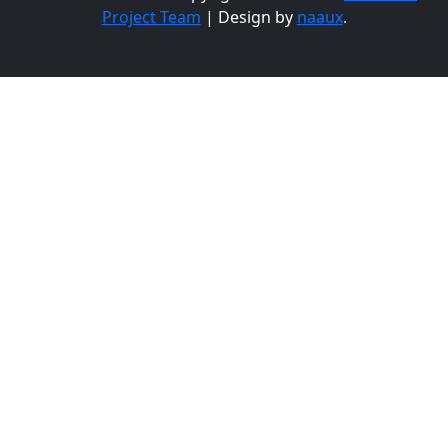
Project Team
| Design by
naaux
.