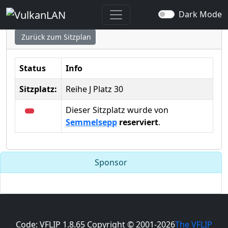
Sitzplatz ausgewählt
Dark Mode
Zurück zum Sitzplan
Status
Info
Sitzplatz:
Reihe J Platz 30
Dieser Sitzplatz wurde von
Semmelsepp
reserviert
.
Sponsor
Code: VFLIP 1.8.65 Copyright © 2001-2026
The VFLIP