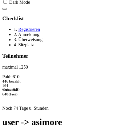
Dark Mode
Checklist
1.
Registrieren
2. Anmeldung
3. Überweisung
4. Sitzplatz
Teilnehmer
maximal 1250
Paid: 610
446
bezahlt
164
Free: 640
verkauft
640
{Frei}
Noch 74 Tage u. Stunden
user -> asimore