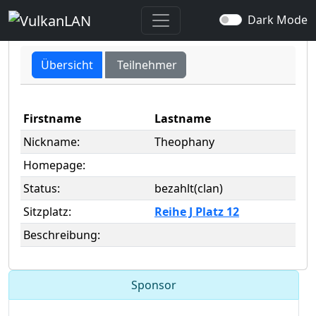
user -> Theophany
Dark Mode
Übersicht
Teilnehmer
Firstname
Lastname
Nickname:
Theophany
Homepage:
Status:
bezahlt(clan)
Sitzplatz:
Reihe J Platz 12
Beschreibung:
Sponsor