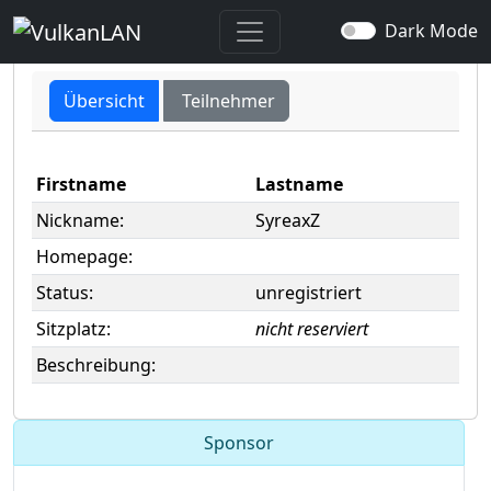
user -> SyreaxZ
Dark Mode
Übersicht
Teilnehmer
Firstname
Lastname
Nickname:
SyreaxZ
Homepage:
Status:
unregistriert
Sitzplatz:
nicht reserviert
Beschreibung:
Sponsor