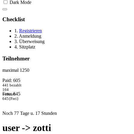
Dark Mode
Checklist
1.
Registrieren
2. Anmeldung
3. Überweisung
4. Sitzplatz
Teilnehmer
maximal 1250
Paid: 605
441
bezahlt
164
Free: 645
verkauft
645
{Frei}
Noch 77 Tage u. 17 Stunden
user -> zotti