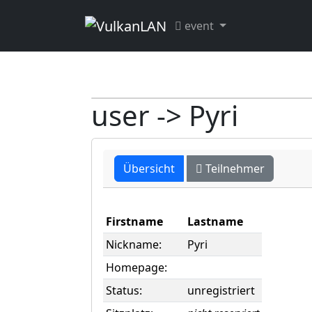
event
user -> Pyri
Übersicht
Teilnehmer
Firstname
Lastname
Nickname:
Pyri
Homepage:
Status:
unregistriert