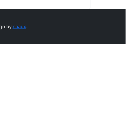
gn by
naaux
.