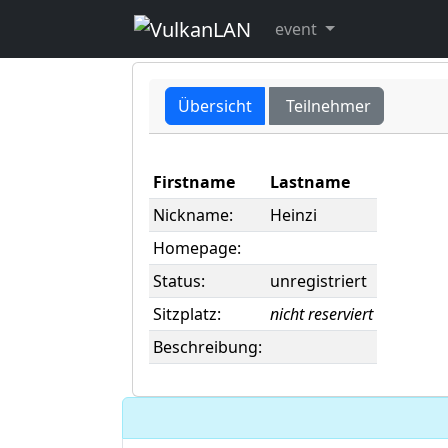
user -> Heinzi
event
Übersicht
Teilnehmer
Firstname
Lastname
Nickname:
Heinzi
Homepage:
Status:
unregistriert
Sitzplatz:
nicht reserviert
Beschreibung: