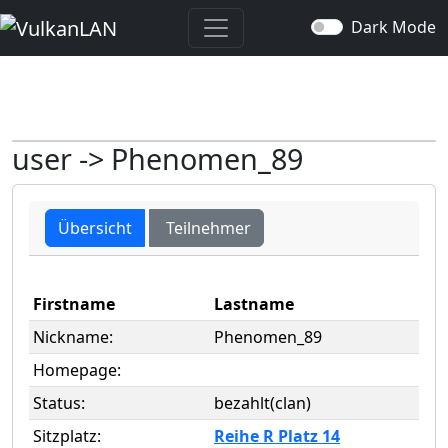
Dark Mode
user -> Phenomen_89
Übersicht
Teilnehmer
Firstname
Lastname
Nickname:
Phenomen_89
Homepage:
Status:
bezahlt(clan)
Sitzplatz:
Reihe R Platz 14