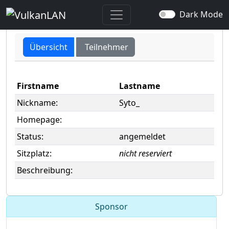
user -> Syto_
Dark Mode
Übersicht
Teilnehmer
Firstname
Lastname
Nickname:
Syto_
Homepage:
Status:
angemeldet
Sitzplatz:
nicht reserviert
Beschreibung:
Sponsor