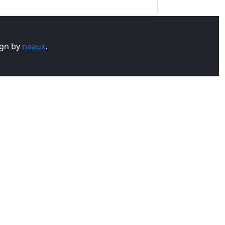
gn by
naaux
.