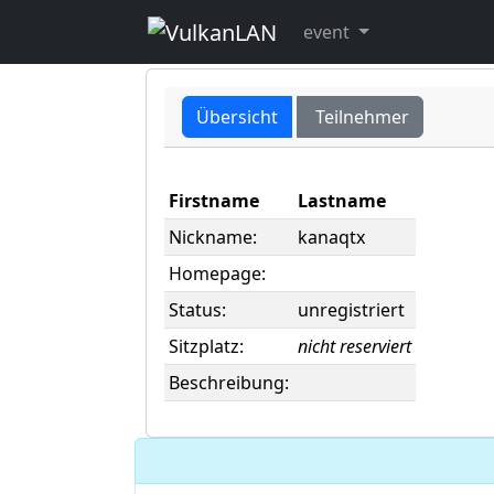
user -> kanaqtx
event
Übersicht
Teilnehmer
Firstname
Lastname
Nickname:
kanaqtx
Homepage:
Status:
unregistriert
Sitzplatz:
nicht reserviert
Beschreibung: