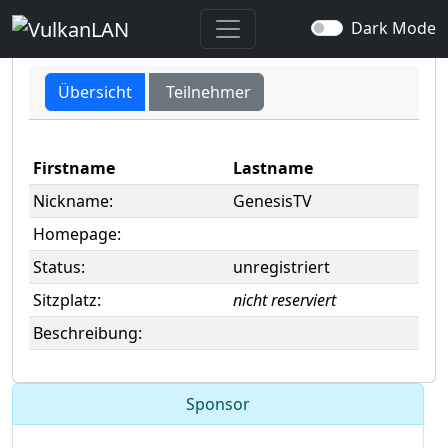
user -> GenesisTV
Dark Mode
Übersicht
Teilnehmer
Firstname
Lastname
Nickname:
GenesisTV
Homepage:
Status:
unregistriert
Sitzplatz:
nicht reserviert
Beschreibung:
Sponsor